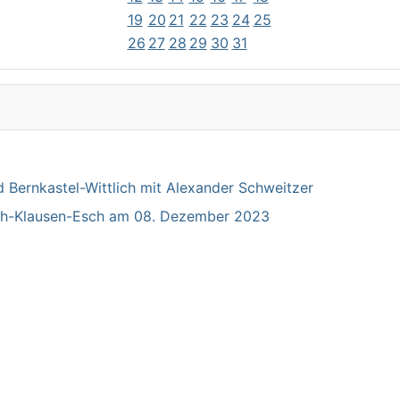
19
20
21
22
23
24
25
26
27
28
29
30
31
Bernkastel-Wittlich mit Alexander Schweitzer
ich-Klausen-Esch am 08. Dezember 2023