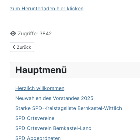
zum Herunterladen hier klicken
Details
Zugriffe: 3842
Vorheriger Beitrag: Der Heiße Stein
Zurück
Hauptmenü
Herzlich willkommen
Neuwahlen des Vorstandes 2025
Starke SPD-Kreistagsliste Bernkastel-Wittlich
SPD Ortsvereine
SPD Ortsverein Bernkastel-Land
SPD Abgeordneten