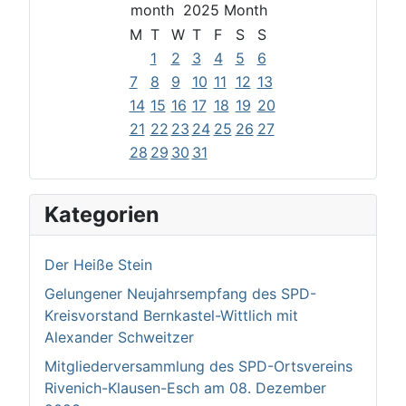
2025
M
T
W
T
F
S
S
1
2
3
4
5
6
7
8
9
10
11
12
13
14
15
16
17
18
19
20
21
22
23
24
25
26
27
28
29
30
31
Kategorien
Der Heiße Stein
Gelungener Neujahrsempfang des SPD-
Kreisvorstand Bernkastel-Wittlich mit
Alexander Schweitzer
Mitgliederversammlung des SPD-Ortsvereins
Rivenich-Klausen-Esch am 08. Dezember