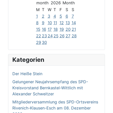
2026
M
T
W
T
F
S
S
1
2
3
4
5
6
7
8
9
10
11
12
13
14
15
16
17
18
19
20
21
22
23
24
25
26
27
28
29
30
Kategorien
Der Heiße Stein
Gelungener Neujahrsempfang des SPD-
Kreisvorstand Bernkastel-Wittlich mit
Alexander Schweitzer
Mitgliederversammlung des SPD-Ortsvereins
Rivenich-Klausen-Esch am 08. Dezember