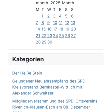
2025
M
T
W
T
F
S
S
1
2
3
4
5
6
7
8
9
10
11
12
13
14
15
16
17
18
19
20
21
22
23
24
25
26
27
28
29
30
Kategorien
Der Heiße Stein
Gelungener Neujahrsempfang des SPD-
Kreisvorstand Bernkastel-Wittlich mit
Alexander Schweitzer
Mitgliederversammlung des SPD-Ortsvereins
Rivenich-Klausen-Esch am 08. Dezember