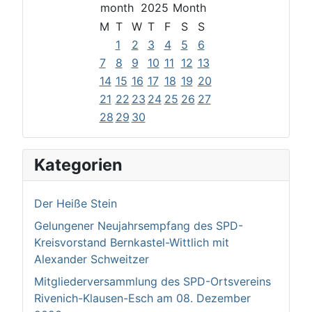
2025
M
T
W
T
F
S
S
1
2
3
4
5
6
7
8
9
10
11
12
13
14
15
16
17
18
19
20
21
22
23
24
25
26
27
28
29
30
Kategorien
Der Heiße Stein
Gelungener Neujahrsempfang des SPD-
Kreisvorstand Bernkastel-Wittlich mit
Alexander Schweitzer
Mitgliederversammlung des SPD-Ortsvereins
Rivenich-Klausen-Esch am 08. Dezember